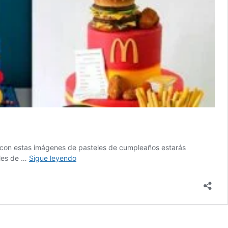
s, con estas imágenes de pasteles de cumpleaños estarás
Imágenes
eles de …
Sigue leyendo
de
pasteles
de
cumpleaños