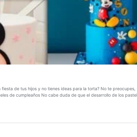
iesta de tus hijos y no tienes ideas para la torta? No te preocupe
teles de cumpleaños No cabe duda de que el desarrollo de los past