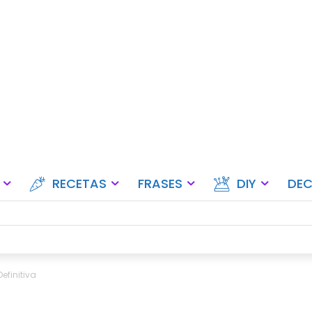
Ideas para fiestas, eventos y ce
RECETAS
FRASES
DIY
DE
efinitiva