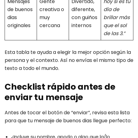
Mensajes
Gente
Divertido,
hoy sí es tu
de buenos
creativa o
diferente,
día de
dias
muy
con guiños
brillar más
originales
cercana
internos
que el sol
de las 3.”
Esta tabla te ayuda a elegir la mejor opción según la
persona y el contexto. Así no envías el mismo tipo de
texto a todo el mundo.
Checklist rápido antes de
enviar tu mensaje
Antes de tocar el botón de “enviar”, revisa esta lista
para que tu mensaje de buenos dias llegue perfecto:
¿Incluye su nombre, apodo o algo que la/lo