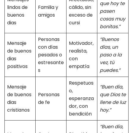
que hoy te
lindos de
Familia y
cálido, sin
pasen
buenos
amigos
exceso de
cosas muy
dias
cursi
bonitas.”
Personas
“Buenos
Mensaje
Motivador,
con días
días, un
de buenos
realista,
pesados o
paso a la
dias
con
estresante
vez, tú
positivos
empatía
s
puedes.”
Respetuos
Mensaje
“Buen día,
o,
de buenos
Personas
que Dios te
esperanza
dias
de fe
llene de luz
dor, con
cristianos
hoy.”
bendición
“Buen día,