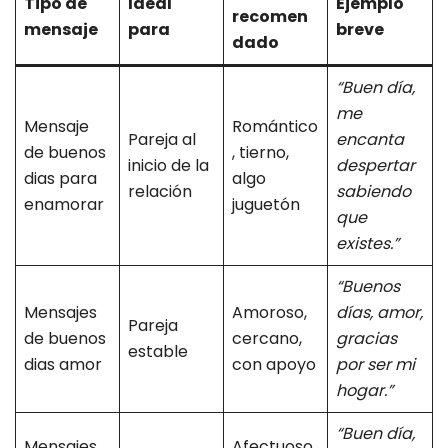
Tipo de
Ideal
Ejemplo
recomen
mensaje
para
breve
dado
“Buen día,
me
Mensaje
Romántico
Pareja al
encanta
de buenos
, tierno,
inicio de la
despertar
dias para
algo
relación
sabiendo
enamorar
juguetón
que
existes.”
“Buenos
Mensajes
Amoroso,
días, amor,
Pareja
de buenos
cercano,
gracias
estable
dias amor
con apoyo
por ser mi
hogar.”
“Buen día,
Mensajes
Afectuoso,