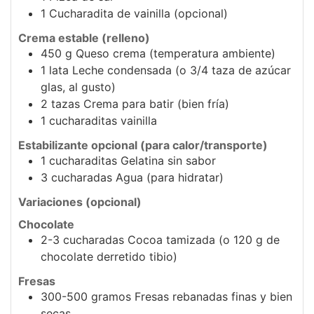
1
Cucharadita de vainilla (opcional)
Crema estable (relleno)
450
g
Queso crema (temperatura ambiente)
1
lata
Leche condensada (o 3/4 taza de azúcar
glas, al gusto)
2
tazas
Crema para batir (bien fría)
1
cucharaditas
vainilla
Estabilizante opcional (para calor/transporte)
1
cucharaditas
Gelatina sin sabor
3
cucharadas
Agua (para hidratar)
Variaciones (opcional)
Chocolate
2-3
cucharadas
Cocoa tamizada (o 120 g de
chocolate derretido tibio)
Fresas
300-500
gramos
Fresas rebanadas finas y bien
secas