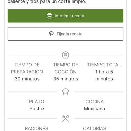
caliente y tips para un corte limpio.
Imprimir receta
Fijar la receta
TIEMPO DE
TIEMPO DE
TIEMPO TOTAL
hora
minutos
PREPARACIÓN
COCCIÓN
1
hora
5
minutos
minutos
30
minutos
35
minutos
minutos
PLATO
COCINA
Postre
Mexicana
RACIONES
CALORÍAS