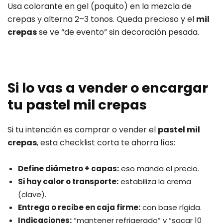
Usa colorante en gel (poquito) en la mezcla de
crepas y alterna 2–3 tonos. Queda precioso y el
mil
crepas
se ve “de evento” sin decoración pesada.
Si lo vas a vender o encargar
tu pastel mil crepas
Si tu intención es comprar o vender el
pastel mil
crepas
, esta checklist corta te ahorra líos:
Define diámetro + capas:
eso manda el precio.
Si hay calor o transporte:
estabiliza la crema
(clave).
Entrega o recibe en caja firme:
con base rígida.
Indicaciones:
“mantener refrigerado” y “sacar 10