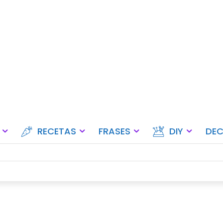
Ideas para fiestas, eventos y ce
RECETAS
FRASES
DIY
DE