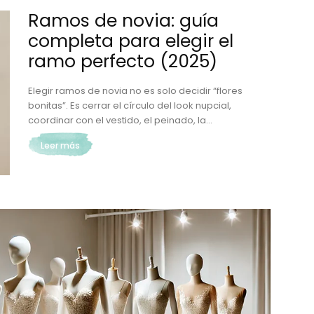
Ramos de novia: guía
completa para elegir el
ramo perfecto (2025)
Elegir ramos de novia no es solo decidir “flores
bonitas”. Es cerrar el círculo del look nupcial,
coordinar con el vestido, el peinado, la...
Leer más
Vestidos de novia ¡Ideas
para un toque único!
Vestidos de Novia: Las Tendencias más Buscadas y
Deseadas Elegir el vestido de novia ideal es uno de
los momentos más emocionantes para cualquier
futura...