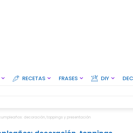
Ideas para fiestas, eventos y ce
RECETAS
FRASES
DIY
DE
cumpleaños: decoración, toppings y presentación