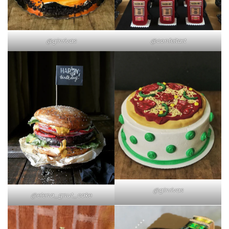
@ginrivas
@confeitart
@ginrivas
@elena_gnut_cake