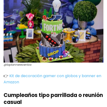
@laplannereventos
👉
Kit de decoración gamer con globos y banner en
Amazon
Cumpleaños tipo parrillada o reunión
casual