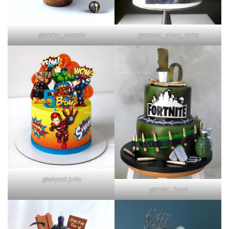
@iriska_sweets
@elena_gnut_cake
@shpak.julia
@kelly_kaxe