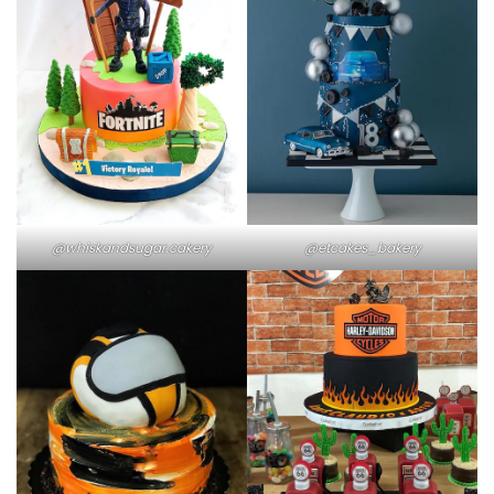
@whiskandsugar.cakery
@etcakes_bakery