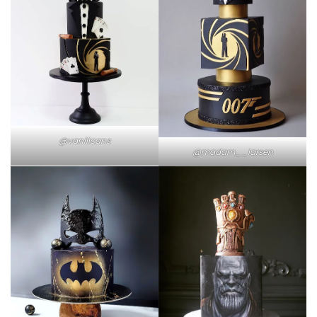
@vanilicans
@madam__larsen