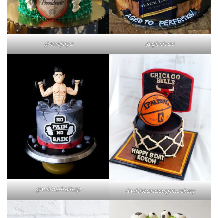
@enejaya
@ginrivas
@wilmerfreitezp
@whiskandsugar.cakery