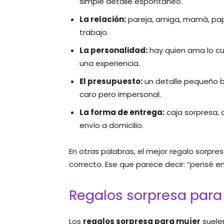
simple detalle espontáneo.
La relación:
pareja, amiga, mamá, pa
trabajo.
La personalidad:
hay quien ama lo cur
una experiencia.
El presupuesto:
un detalle pequeño 
caro pero impersonal.
La forma de entrega:
caja sorpresa, 
envío a domicilio.
En otras palabras, el mejor regalo sorpres
correcto. Ese que parece decir: “pensé en
Regalos sorpresa para
Los
regalos sorpresa para mujer
suele