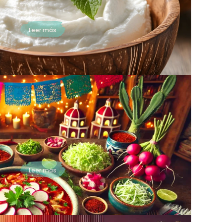
crema de coco es un producto derivado del coco
que se obtiene al...
Leer más
Receta de Pozole Rojo: El
Platillo Perfecto para tus
Fiestas y Celebraciones
El pozole rojo es más que un platillo tradicional, es
una experiencia culinaria que ha unido a
generaciones en torno a la mesa. Originario...
Leer más