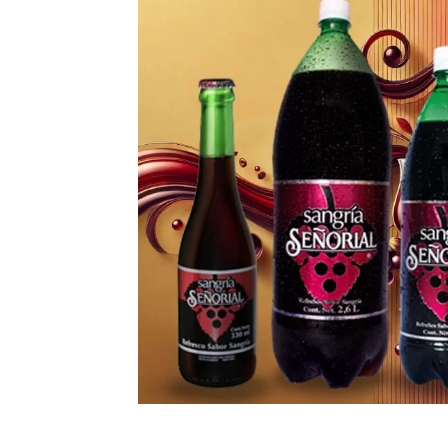
...
...
1
4
5
6
1