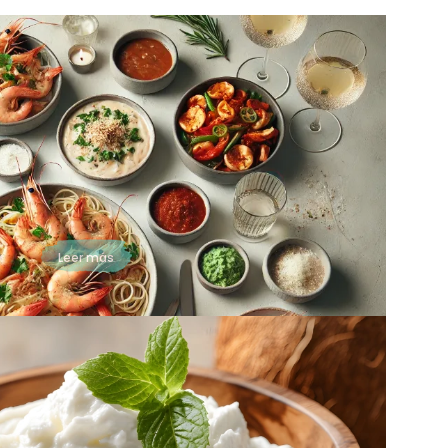
La Mejor Receta de
Camarones para
Sorprender en tus Fiestas y
Celebraciones
¿Por Qué las Recetas de Camarones son Perfectas
para Fiestas? Los camarones tienen ese “algo
especial” que los convierte en la estrella de muchas
celebraciones. Una...
Leer más
🥥 Crema de Coco: Usos,
Recetas y Secretos para
Fiestas y Celebraciones
📌 ¿Qué es la Crema de Coco y Para Qué Sirve? La