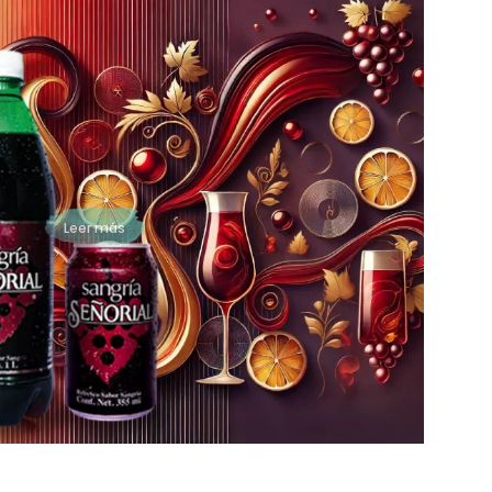
Sangría Señorial: La Bebida
Perfecta para Fiestas,
Cumpleaños y
Celebraciones
Sangría Señorial es la bebida sin alcohol ideal para
quienes desean disfrutar de un evento especial sin
preocupaciones. Su sabor frutal, su versatilidad y...
Leer más
4
Página 5 de 14