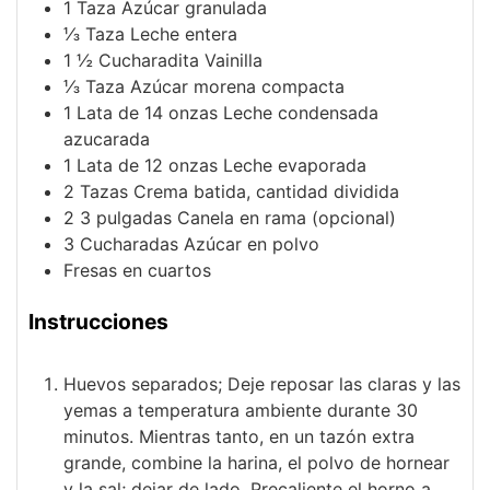
1
Taza
Azúcar granulada
⅓
Taza
Leche entera
1 ½
Cucharadita
Vainilla
⅓
Taza
Azúcar morena compacta
1
Lata de 14 onzas
Leche condensada
azucarada
1
Lata de 12 onzas
Leche evaporada
2
Tazas
Crema batida, cantidad dividida
2
3 pulgadas
Canela en rama (opcional)
3
Cucharadas
Azúcar en polvo
Fresas en cuartos
Instrucciones
Huevos separados; Deje reposar las claras y las
yemas a temperatura ambiente durante 30
minutos. Mientras tanto, en un tazón extra
grande, combine la harina, el polvo de hornear
y la sal; dejar de lado. Precaliente el horno a